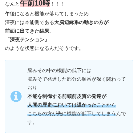
午前10時
なんと
！！！
午後になると機能が落ちてしまうため
深夜には本能側である
大脳辺縁系の動きの方が
前面に出てきた結果
、
「深夜テンション」
のような状態になるんだそうです。
脳みその中の機能の低下には
脳みそで発達した部分の順番が深く関わって
おり
本能を制御する前頭前皮質の発達が
人間の歴史においては遅かった
ことから
こちらの方が先に機能が低下してしまう
んで
す。