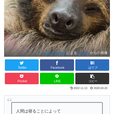
wagrati_photo
による
Pixabay
からの画像
Twitter
Facebook
はてブ
Pocket
LINE
コピー
2022.11.13
2020.04.20
人間は寝ることによって