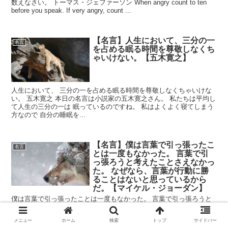
数えなさい。 トーマス・ジェファーソン When angry count to ten
before you speak. If very angry, count ...
【名言】人生において、三分の一
名言
を占める眠る時間を尊敬しなくち
ゃいけない。【五木寛之】
人生において、 三分の一を占める眠る時間を尊敬しなくちゃいけな
い。 五木寛之 本日の名言は小説家の五木寛之さん。 私たちは平均し
て人生の三分の一は 眠っているのですね。 私はよくよく寝てしまう
方なので 自分の睡眠を...
【名言】僕は言葉で引っ張ったこ
名言
とは一度もなかった。 言葉で引
っ張ろうと考えたことさえなかっ
た。 なぜなら、言葉が行動に勝
ることはないと思っているから
だ。【マイケル・ジョーダン】
僕は言葉で引っ張ったことは一度もなかった。 言葉で引っ張ろうと
考えたことさえなかった。 なぜなら、言葉が行動に勝ることはない
と 思っているからだ。 マイケル・ジョーダン 本日の名言はマイケ
メニュー
ホーム
検索
トップ
サイドバー
ル・ジョーダンさん。 バスケの神...