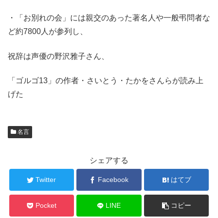
・「お別れの会」には親交のあった著名人や一般弔問者な
ど約7800人が参列し、
祝辞は声優の野沢雅子さん、
「ゴルゴ13」の作者・さいとう・たかをさんらが読み上
げた
名言
シェアする
Twitter
Facebook
はてブ
Pocket
LINE
コピー