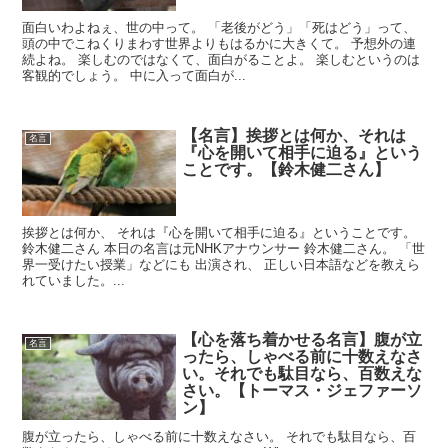
面白いわよねぇ、世の中って。 「老後がどう」「死はどう」って、
頭の中でこねくりまわす世界よりもはるかに大きくて。 予想外の連
続よね。 楽しむのではなくて、面白がることよ。 楽しむというのは
客観的でしょう。 中に入って面白が...
【名言】挨拶とは何か、それは
名言
『心を開いて相手に迫る』という
ことです。【鈴木健二さん】
挨拶とは何か、 それは『心を開いて相手に迫る』ということです。
鈴木健二さん 本日の名言は元NHKアナウンサー 鈴木健二さん。 「世
界一受けたい授業」などにも 出演され、 正しい日本語などを教えら
れていました。...
【心を落ち着かせる名言】腹が立
名言
ったら、しゃべる前に十数えなさ
い。それでも駄目なら、百数えな
さい。【トーマス・ジェファーソ
ン】
腹が立ったら、しゃべる前に十数えなさい。 それでも駄目なら、百