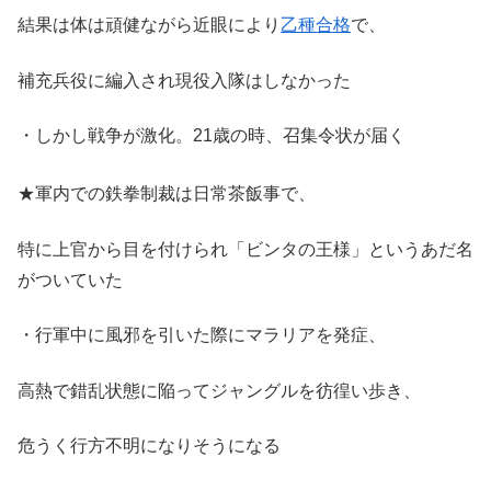
結果は体は頑健ながら近眼により
乙種合格
で
、
補充兵役に編入され現役入隊はしなかった
・しかし戦争が激化。21歳の時、召集令状が届く
★軍内での鉄拳制裁は日常茶飯事で
、
特に上官から目を付けられ「ビンタの王様」というあだ名
がついていた
・行軍中に風邪を引いた際にマラリアを発症、
高熱で錯乱状態に陥ってジャングルを彷徨い歩き、
危うく行方不明になりそうになる