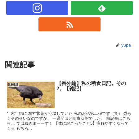
yupa
関連記事
【番外編】私の断食日記。その
未分類
2。【雑記】
年末年始に 精神状態が崩壊していた 私のお話第二弾です（笑） 恐ら
くそのせいなのですが、 一週間ほど断食状態でした。 前記事はこち
ら↓↓ では続きまーーす！ 【体に起こったこと5】疲れやすくなって
くる もちろ...