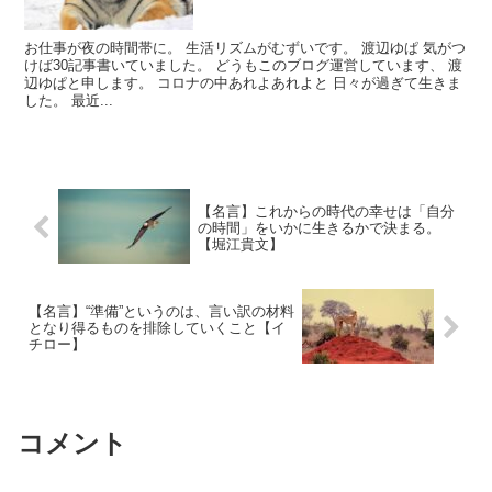
お仕事が夜の時間帯に。 生活リズムがむずいです。 渡辺ゆぱ 気がつ
けば30記事書いていました。 どうもこのブログ運営しています、 渡
辺ゆぱと申します。 コロナの中あれよあれよと 日々が過ぎて生きま
した。 最近...
【名言】これからの時代の幸せは「自分
の時間」をいかに生きるかで決まる。
【堀江貴文】
【名言】“準備”というのは、言い訳の材料
となり得るものを排除していくこと【イ
チロー】
コメント