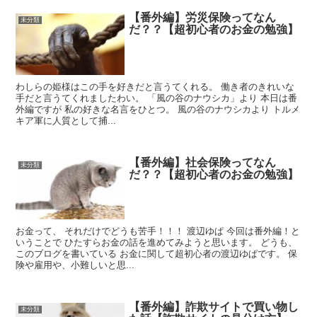
【番外編】労災保険ってなん
未分類
だ？？【超初心者のお金の勉強】
わしらの姫様はこの手を好きだと言うてくれる。 働き者のきれいな
手だと言うてくれましたわい。 「風の谷のナウシカ」より 本日は番
外編ですが 私の好きな名言をひとつ。 風の谷のナウシカより トルメ
キア軍に人質として捕...
【番外編】社会保険ってなん
未分類
だ？？【超初心者のお金の勉強】
お金って、 それだけでどうも苦手！！！ 渡辺ゆぱ 今回は番外編！と
いうことで ひたすらお金の話を進めてみようと思います。 どうも、
このブログを書いている お金に関して超初心者の渡辺ゆぱです。 保
険や雇用や、小難しいと思...
【番外編】詐欺サイトで買い物し
未分類