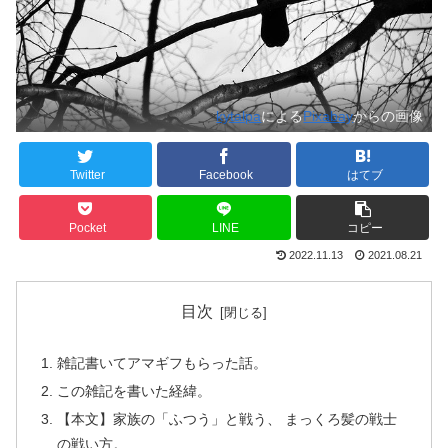
kytalpa
による
Pixabay
からの画像
Twitter
Facebook
はてブ
Pocket
LINE
コピー
2022.11.13
2021.08.21
目次
雑記書いてアマギフもらった話。
この雑記を書いた経緯。
【本文】家族の「ふつう」と戦う、 まっくろ髪の戦士
の戦い方。