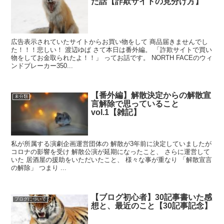
た話【詐欺サイトの見分け方】
広告表示されていたサイトからお買い物をして 商品届きませんでし
た！！！悲しい！ 渡辺ゆぱ さて本日は番外編。 「詐欺サイトで買い
物をしてお金取られたよ！！」 ってお話です。 NORTH FACEのウィ
ンドブレーカー350...
【番外編】解散決定からの解散宣
未分類
言解除で思っていること
vol.1【雑記】
私が所属する演劇企画運営団体の 解散が3年前に決定していましたが
コロナの影響を受け 解散公演が延期になったこと、 さらに運営して
いた 居酒屋の援助をいただいたこと、 様々な事が重なり 「解散宣言
の解除」 つまり ...
【ブログ初心者】30記事書いた感
ブログについて
想と、最近のこと【30記事記念】