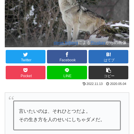
steve felberg
による
Pixabay
からの画像
Twitter
Facebook
はてブ
Pocket
LINE
コピー
2022.11.13
2020.05.04
言いたいのは、それひとつだよ。
その生き方を人のせいにしちゃダメだ。