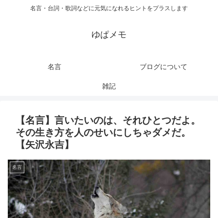
名言・台詞・歌詞などに元気になれるヒントをプラスします
ゆぱメモ
名言
ブログについて
雑記
【名言】言いたいのは、それひとつだよ。
その生き方を人のせいにしちゃダメだ。
【矢沢永吉】
名言